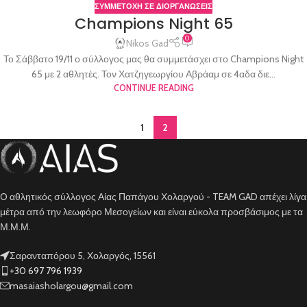
ΣΥΜΜΕΤΟΧΗ ΣΕ ΔΙΟΡΓΑΝΩΣΕΙΣ
Champions Night 65
0
Nikos Gad
Το Σάββατο 19/11 ο σύλλογος μας θα συμμετάσχει στο Champions Night
65 με 2 αθλητές. Τον Χατζηγεωργίου Αβράαμ σε 4αδα διε...
CONTINUE READING
1
2
O αθλητικός σύλλογος Αίας Παπάγου Χολαργού - TEAM GAD απέχει λίγα
μέτρα από την λεωφόρο Μεσογείων και είναι εύκολα προσβάσιμος με τα
Μ.Μ.Μ.
Σαρανταπόρου 5, Χολαργός, 15561
+30 697 796 1939
masaiasholargou@gmail.com