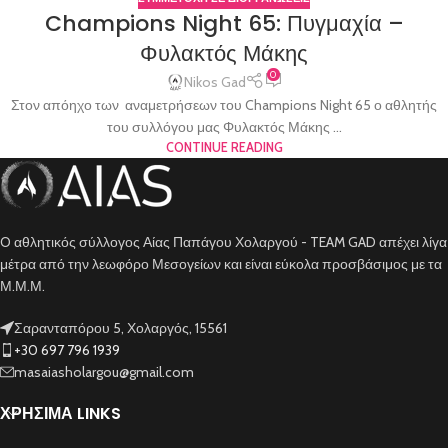
Champions Night 65: Πυγμαχία –
Φυλακτός Μάκης
0
Nikos Gad
Στον απόηχο των αναμετρήσεων του Champions Night 65 ο αθλητής
του συλλόγου μας Φυλακτός Μάκης ...
CONTINUE READING
O αθλητικός σύλλογος Αίας Παπάγου Χολαργού - TEAM GAD απέχει λίγα
μέτρα από την λεωφόρο Μεσογείων και είναι εύκολα προσβάσιμος με τα
Μ.Μ.Μ.
Σαρανταπόρου 5, Χολαργός, 15561
+30 697 796 1939
masaiasholargou@gmail.com
ΧΡΗΣΙΜΑ LINKS