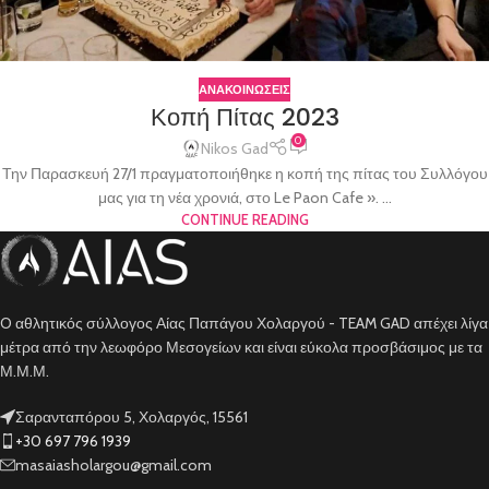
ΑΝΑΚΟΙΝΩΣΕΙΣ
Κοπή Πίτας 2023
0
Nikos Gad
Την Παρασκευή 27/1 πραγματοποιήθηκε η κοπή της πίτας του Συλλόγου
μας για τη νέα χρονιά, στο Le Paon Cafe ». ...
CONTINUE READING
O αθλητικός σύλλογος Αίας Παπάγου Χολαργού - TEAM GAD απέχει λίγα
μέτρα από την λεωφόρο Μεσογείων και είναι εύκολα προσβάσιμος με τα
Μ.Μ.Μ.
Σαρανταπόρου 5, Χολαργός, 15561
+30 697 796 1939
masaiasholargou@gmail.com