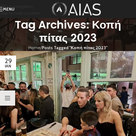
Skip to navigation
MENU
Skip to main content
Tag Archives: Κοπή
πίτας 2023
Home
/
Posts Tagged "Κοπή πίτας 2023"
29
ΙΑΝ