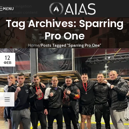
Skip to navigation
MENU
Skip to main content
Tag Archives: Sparring
Pro One
Home
/
Posts Tagged "Sparring Pro One"
12
ΦΕΒ