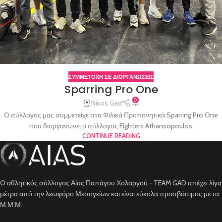
ΣΥΜΜΕΤΟΧΗ ΣΕ ΔΙΟΡΓΑΝΩΣΕΙΣ
Sparring Pro One
0
Nikos Gad
O σύλλογος μας συμμετείχε στα Φιλικά Προπονητικά Sparring Pro One
που διοργανώνει ο σύλλογος Fighters Athansopoulos.
CONTINUE READING
O αθλητικός σύλλογος Αίας Παπάγου Χολαργού - TEAM GAD απέχει λίγα
μέτρα από την λεωφόρο Μεσογείων και είναι εύκολα προσβάσιμος με τα
Μ.Μ.Μ.