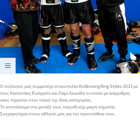
O σύλλογος μας συμμετείχε στοκύπελλο Kickboxing Ring Styles 2023 με
τους Κασαπάκη Ευάγγελο και Ζαίμι Λεωνίδα οι οποίοι με ισάρριθμες
νίκες πέρασαν στον τελικό της ίδιας κατηγορίας.
Το αποτέλεσμα στο μεταξύ τους παιχνίδι είχε μικρή σημασία.
Συγχαρητήρια στους αθλητές μας για την προσπάθεια τους.