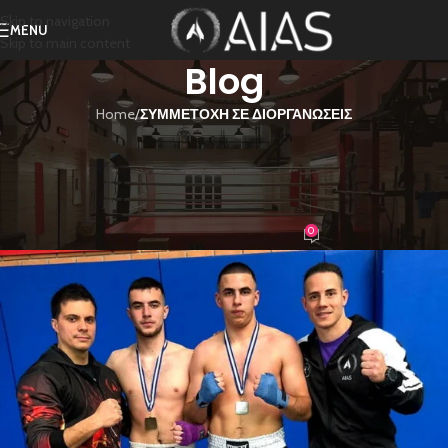
Skip to navigation
MENU
Skip to main content
Blog
Home
/
ΣΥΜΜΕΤΟΧΗ ΣΕ ΔΙΟΡΓΑΝΩΣΕΙΣ
ΣΥΜΜΕΤΟΧΗ ΣΕ ΔΙΟΡΓΑΝΩΣΕΙΣ
Κύπελλο Kickboxing Ring Styles
2023
0
Nikos Gad
On 12/03/2023